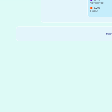
Четвертое
5,2%
Пятое
Мест