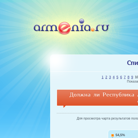
Спи
1
2
3
4
5
6
7
8
9
1
Показа
Должна ли Республика 
Для просмотра чарта результатов пола 
54,5%