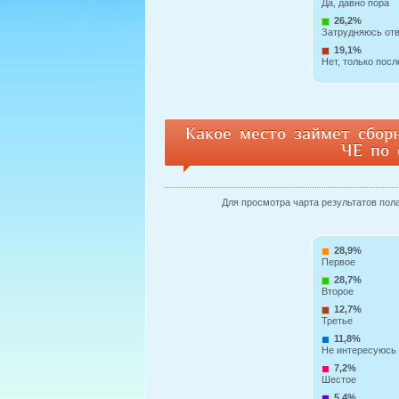
Да, давно пора
26,2%
Затрудняюсь от
19,1%
Нет, только посл
Какое место займет сбор
ЧЕ по 
Для просмотра чарта результатов пола 
28,9%
Первое
28,7%
Второе
12,7%
Третье
11,8%
Не интересуюсь
7,2%
Шестое
5,4%