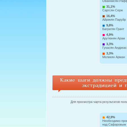
Ованнисян Раф
31,1%
Саргсян Серж
16,4%
Айрикян Паруйр
9,8%
Багратян Грант
4,9%
Арутюнян Арам
3,3%
Гукасян Андреас
3,3%
Меликян Арман
Какие шаги должны пред
экстрадицией и 
Для просмотра чарта результатов пола 
42,9%
Необходимо про
над Сафаровым 