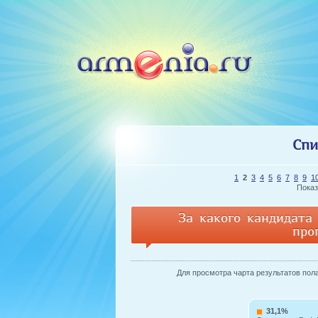
Спи
1
2
3
4
5
6
7
8
9
1
Показ
За какого кандидат
про
Для просмотра чарта результатов пола 
31,1%