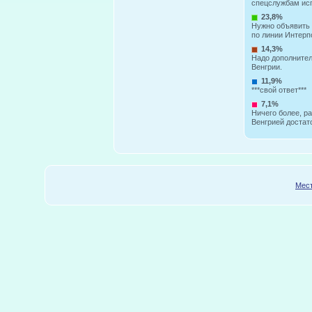
спецслужбам исп
23,8%
Нужно объявить
по линии Интерп
14,3%
Надо дополнител
Венгрии.
11,9%
***свой ответ***
7,1%
Ничего более, р
Венгрией достат
Мест