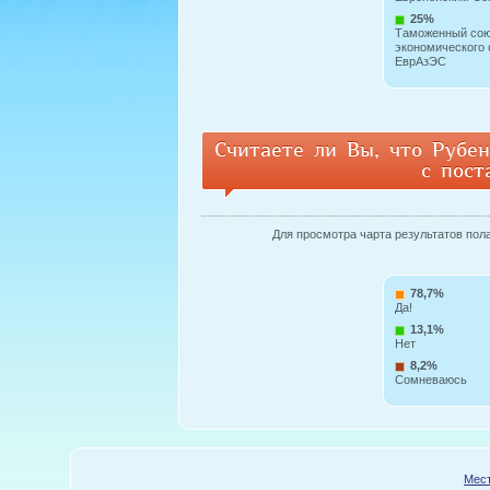
25%
Таможенный сою
экономического 
ЕврАзЭС
Считаете ли Вы, что Рубе
с пос
Для просмотра чарта результатов пола 
78,7%
Да!
13,1%
Нет
8,2%
Сомневаюсь
Мест