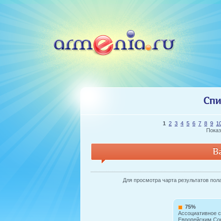
Спи
1
2
3
4
5
6
7
8
9
1
Показ
В
Для просмотра чарта результатов пола 
75%
Ассоциативное 
Европейским С