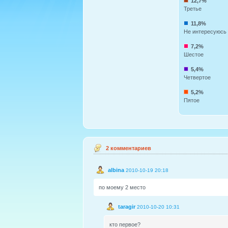
12,7%
Третье
11,8%
Не интересуюсь
7,2%
Шестое
5,4%
Четвертое
5,2%
Пятое
2 комментариев
albina
2010-10-19 20:18
по моему 2 место
taragir
2010-10-20 10:31
кто первое?